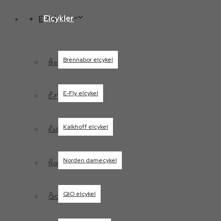
Elcykler
Elcykler
Brennabor elcykel
Brennabor elcykel
E-Fly elcykel
E-Fly elcykel
Kalkhoff elcykel
Kalkhoff elcykel
Norden damecykel
Norden damecykel
QIO elcykel
QIO elcykel