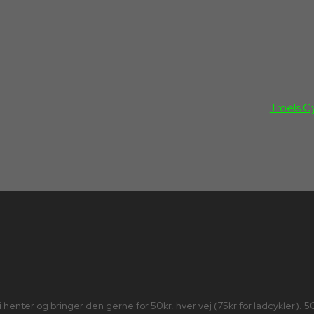
Troels C
. Vi henter og bringer den gerne for 50kr. hver vej (75kr for ladcykler).