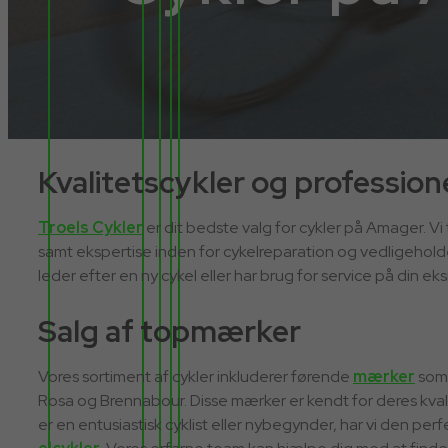
Kvalitetscykler og profession
Troels Cykler
er dit bedste valg for cykler på Amager. Vi
samt ekspertise inden for cykelreparation og vedligehold
leder efter en ny cykel eller har brug for service på din ek
Salg af topmærker
Vores sortiment af cykler inkluderer førende
mærker
so
Rosa og Brennabour. Disse mærker er kendt for deres kval
er en entusiastisk cyklist eller nybegynder, har vi den perfe