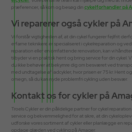
elcykler
. Vores erfarne team kan hjælpe dig med at finde
præferencer, så kom og besøg din
cykelforhandler på 
Vi reparerer også cykler på 
Vi forstår vigtigheden af, at din cykel fungerer fejlfrit d
erfarne teknikere er specialiseret i cykelreparation og v
reparation eller en omfattende renovation, kan vi håndte
tilbyder vi en praktisk hent og bring service for din cykel. V
du ikke behøver at bekymre dig om besværet ved transport.
med undtagelse af ladcykler, hvor prisen er 75 kr. Hent o
omegn, så du kan nyde problemfri cykling uden besvær.
Kontakt os for cykler på Ama
Troels Cykler er din pålidelige partner for cykel reparatio
service og bekvemmelighed for at sikre, at din cykelople
udforske vores sortiment af cykler eller planlægge en repa
opdage glæden ved cykling på Amager.