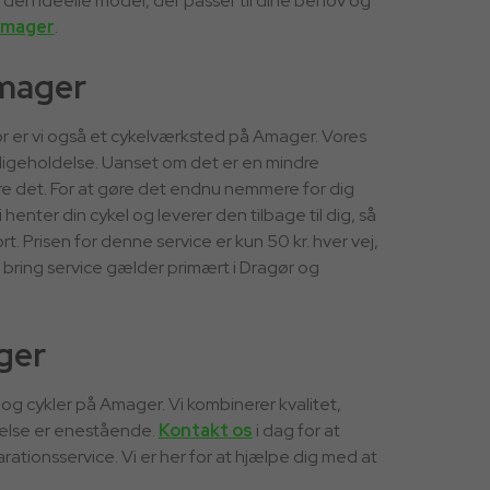
 den ideelle model, der passer til dine behov og
Amager
.
Amager
erfor er vi også et cykelværksted på Amager. Vores
edligeholdelse. Uanset om det er en mindre
re det. For at gøre det endnu nemmere for dig
i henter din cykel og leverer den tilbage til dig, så
 Prisen for denne service er kun 50 kr. hver vej,
g bring service gælder primært i Dragør og
ger
n og cykler på Amager. Vi kombinerer kvalitet,
velse er enestående.
Kontakt os
i dag for at
rationsservice. Vi er her for at hjælpe dig med at