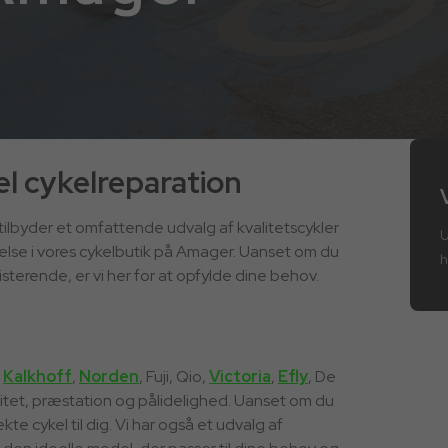
el cykelreparation
 tilbyder et omfattende udvalg af kvalitetscykler
U
else i vores cykelbutik på Amager. Uanset om du
h
sisterende, er vi her for at opfylde dine behov.
m
Kalkhoff
,
Norden
, Fuji, Qio,
Victoria
,
Efly
, De
itet, præstation og pålidelighed. Uanset om du
kte cykel til dig. Vi har også et udvalg af